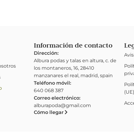
Información de contacto
Le
Dirección:
Avis
Albura podas y talas en altura, c. de
osotros
Polí
los montaneros, 16, 28410
pri
manzanares el real, madrid, spain
s
Teléfono móvil:
Polí
o
640 068 387
(UE
Correo electrónico:
Acce
alburapoda@gmail.com
Cómo llegar