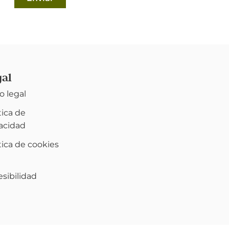
gal
o legal
tica de
vacidad
tica de cookies
)
sibilidad